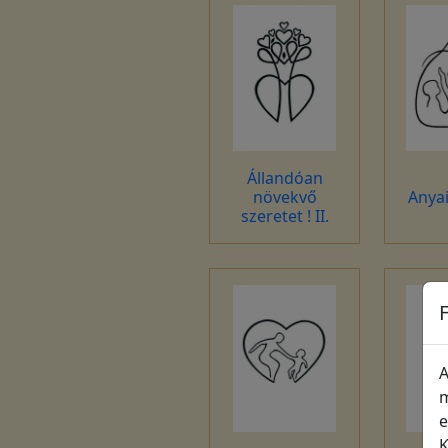
Állandóan
növekvő
Anyai
szeretet ! II.
A
m
e
K