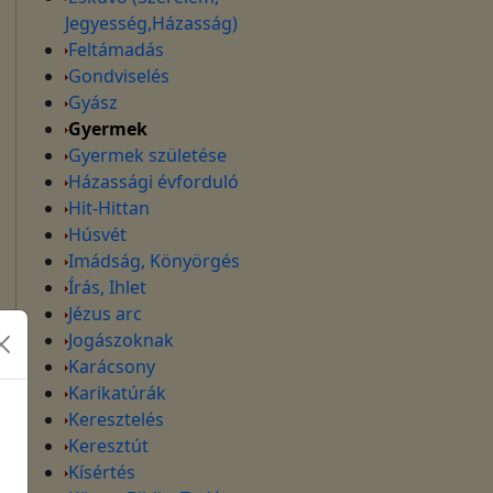
Jegyesség,Házasság)
Feltámadás
Gondviselés
Gyász
Gyermek
Gyermek születése
Házassági évforduló
Hit-Hittan
Húsvét
Imádság, Könyörgés
Írás, Ihlet
Jézus arc
Jogászoknak
Karácsony
Karikatúrák
Keresztelés
Keresztút
Kísértés