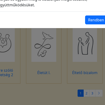
gyüttműködésüket.
et hangjai
Bizalom
Édes rejtelem
Rendben
re szóló
Életút l.
Éltető bizalom
etség 2
1
2
3