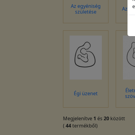
Az egyéniség
e
Az él
születése
Élet
Égi üzenet
szöv
Megjelenítve
1
és
20
között
(
44
termékből)