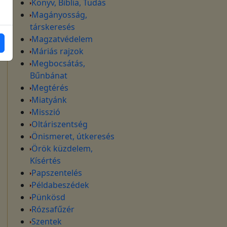
Könyv, Biblia, Tudás
Magányosság,
társkeresés
Magzatvédelem
Máriás rajzok
Megbocsátás,
Bűnbánat
Megtérés
Miatyánk
Misszió
Oltáriszentség
Önismeret, útkeresés
Örök küzdelem,
Kísértés
Papszentelés
Példabeszédek
Pünkösd
Rózsafűzér
Szentek