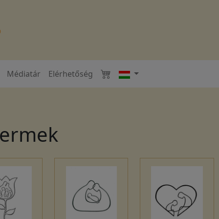
Médiatár
Elérhetőség
yermek