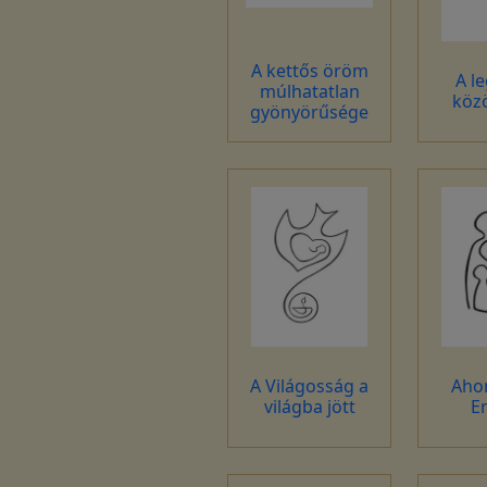
A kettős öröm
A l
múlhatatlan
közö
gyönyörűsége
A Világosság a
Aho
világba jött
E