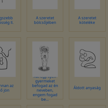
egszebb
A szeretet
A szeretet
sség ll.
bölcsőjében
köteléke
Aki egy ilyen
gyermeket
nnan az
befogad az én
Áldott anyaság
rő jön
neveben,
engem fogad
be...