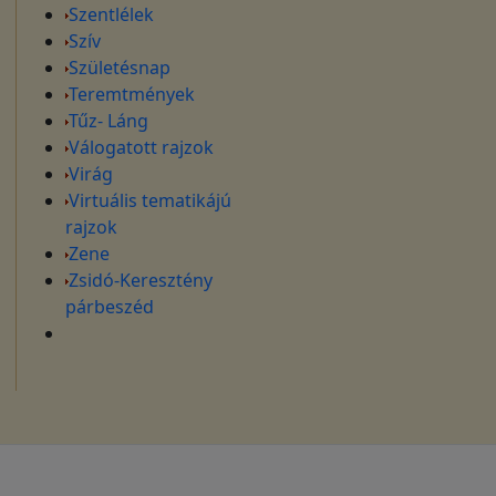
Szentlélek
Szív
Születésnap
Teremtmények
Tűz- Láng
Válogatott rajzok
Virág
Virtuális tematikájú
rajzok
Zene
Zsidó-Keresztény
párbeszéd