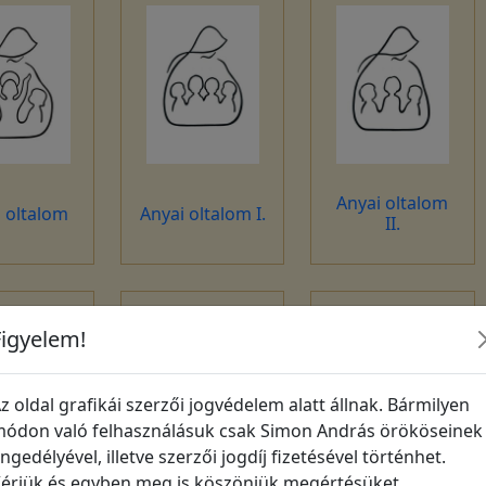
Anyai oltalom
 oltalom
Anyai oltalom I.
II.
Figyelem!
z oldal grafikái szerzői jogvédelem alatt állnak. Bármilyen
ódon való felhasználásuk csak Simon András örököseinek
ngedélyével, illetve szerzői jogdíj fizetésével történhet.
érjük és egyben meg is köszönjük megértésüket,