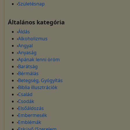
Születésnap
Általános kategória
Áldás
Alkoholizmus
Angyal
Anyaság
Apának lenni öröm
Barátság
Bérmálás
Betegség, Gyógyítás
Biblia illusztrációk
Család
Csodák
Elsőáldozás
Embermesék
Emblémák
Esküvő (Szerelem,