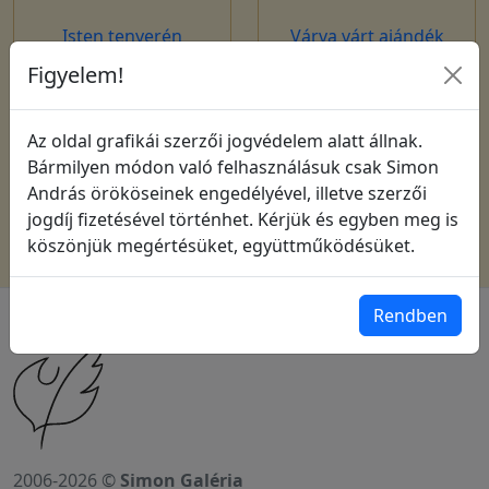
Isten tenyerén
Várva várt ajándék
Figyelem!
Megjelenítve
1
és
20
között
Az oldal grafikái szerzői jogvédelem alatt állnak.
(
4
termékből)
Bármilyen módon való felhasználásuk csak Simon
András örököseinek engedélyével, illetve szerzői
1
jogdíj fizetésével történhet. Kérjük és egyben meg is
köszönjük megértésüket, együttműködésüket.
Rendben
2006-2026 ©
Simon Galéria