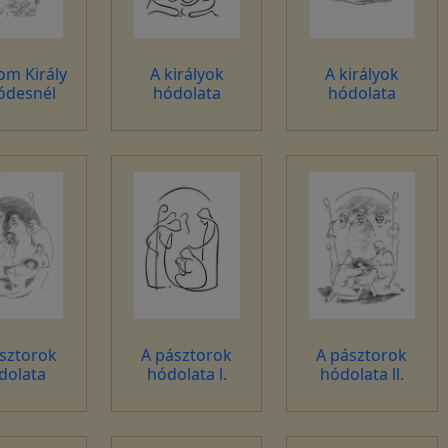
om Király
A királyok
A királyok
ódesnél
hódolata
hódolata
sztorok
A pásztorok
A pásztorok
dolata
hódolata l.
hódolata ll.