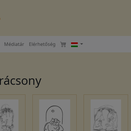
Médiatár
Elérhetőség
arácsony