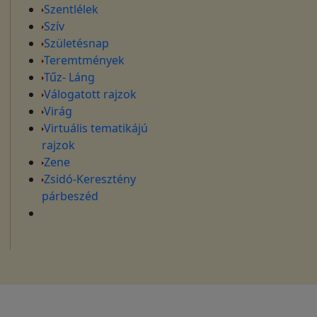
Szentlélek
Szív
Születésnap
Teremtmények
Tűz- Láng
Válogatott rajzok
Virág
Virtuális tematikájú
rajzok
Zene
Zsidó-Keresztény
párbeszéd