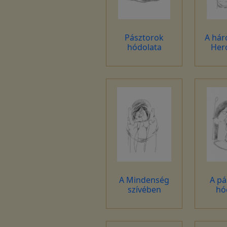
Pásztorok
A hár
hódolata
Her
A Mindenség
A pá
szívében
hó