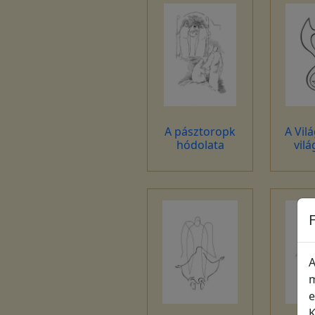
A pásztoropk
A Vil
hódolata
vilá
A
m
e
K