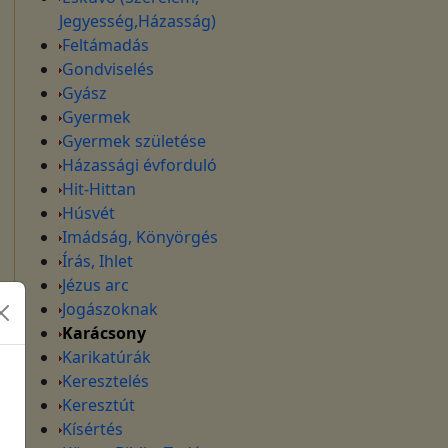
Jegyesség,Házasság)
Feltámadás
Gondviselés
Gyász
Gyermek
Gyermek születése
Házassági évforduló
Hit-Hittan
Húsvét
Imádság, Könyörgés
Írás, Ihlet
Jézus arc
Jogászoknak
Karácsony
Karikatúrák
Keresztelés
Keresztút
Kísértés