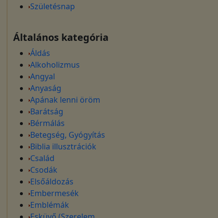
Születésnap
Általános kategória
Áldás
Alkoholizmus
Angyal
Anyaság
Apának lenni öröm
Barátság
Bérmálás
Betegség, Gyógyítás
Biblia illusztrációk
Család
Csodák
Elsőáldozás
Embermesék
Emblémák
Esküvő (Szerelem,