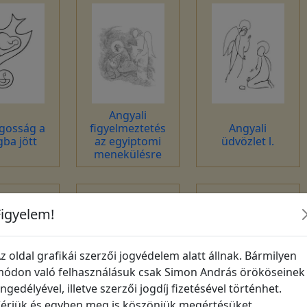
Angyali
ágosság a
figyelmeztetés
Angyali
gba jött
az egyiptomi
üdvözlet l.
menekülésre
Figyelem!
z oldal grafikái szerzői jogvédelem alatt állnak. Bármilyen
ódon való felhasználásuk csak Simon András örököseinek
ngedélyével, illetve szerzői jogdíj fizetésével történhet.
érjük és egyben meg is köszönjük megértésüket,