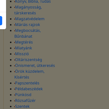
Könyv, Biblia, Tudás
Magányosság,
társkeresés
Magzatvédelem
Máriás rajzok
Megbocsátás,
Bűnbánat
Megtérés
Miatyánk
Misszió
Oltáriszentség
Önismeret, útkeresés
Örök küzdelem,
Kísértés
Papszentelés
Példabeszédek
Pünkösd
Rózsafűzér
Szentek