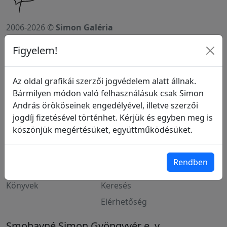
2006-2026 ©
Simon Galéria
Minden jog fenntartva!
Figyelem!
impresszum
|
jognyilatkozat
Az oldal grafikái szerzői jogvédelem alatt állnak.
Menüpontok
Hasznos információk
Bármilyen módon való felhasználásuk csak Simon
Főoldal
Sitemap
András örököseinek engedélyével, illetve szerzői
jogdíj fizetésével történhet. Kérjük és egyben meg is
Életrajz
Aktuális Információk
köszönjük megértésüket, együttműködésüket.
Méltatás
Felhasználási Lehetőségek
Kiállítások
Baráti És Partner Oldalak
Rendben
Grafikák
Programelőzetes
Könyvek
Keresés
Elérhetőség
Smohayné Simon Gyöngyvér e. v.