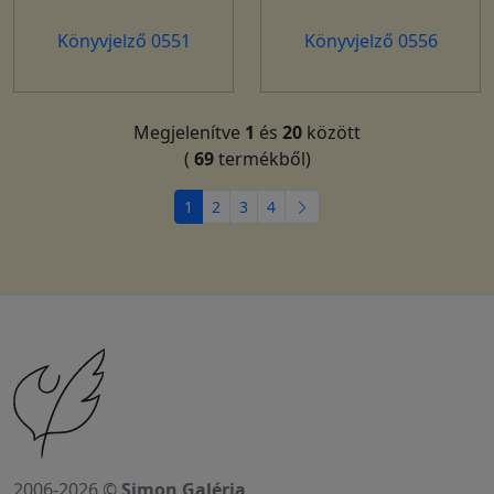
Könyvjelző 0551
Könyvjelző 0556
Megjelenítve
1
és
20
között
(
69
termékből)
1
2
3
4
2006-2026 ©
Simon Galéria