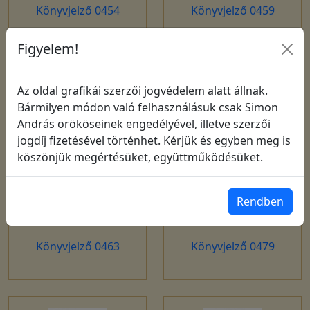
Könyvjelző 0454
Könyvjelző 0459
Figyelem!
Az oldal grafikái szerzői jogvédelem alatt állnak.
Bármilyen módon való felhasználásuk csak Simon
András örököseinek engedélyével, illetve szerzői
jogdíj fizetésével történhet. Kérjük és egyben meg is
köszönjük megértésüket, együttműködésüket.
Rendben
Könyvjelző 0463
Könyvjelző 0479