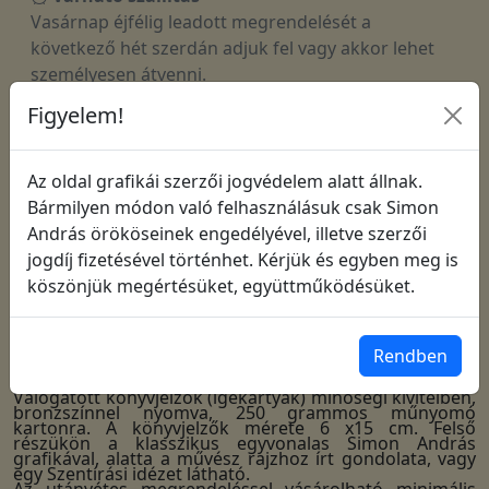
Vasárnap éjfélig leadott megrendelését a
következő hét szerdán adjuk fel vagy akkor lehet
személyesen átvenni.
Figyelem!
Felhívjuk figyelmüket, hogy a nyári időszakban
(2026.06.22 - 2026.09.01 között) a vasárnap
éjfélig leadott rendelés
belül
Az oldal grafikái szerzői jogvédelem alatt állnak.
8-12 napon
érkezik
Bármilyen módon való felhasználásuk csak Simon
András örököseinek engedélyével, illetve szerzői
jogdíj fizetésével történhet. Kérjük és egyben meg is
köszönjük megértésüket, együttműködésüket.
Tájékoztató
a megrendelésről
Rendben
Leírás:
Válogatott könyvjelzők (igekártyák) minőségi kivitelben,
bronzszínnel nyomva, 250 grammos műnyomó
kartonra. A könyvjelzők mérete 6 x15 cm. Felső
részükön a klasszikus egyvonalas Simon András
grafikával, alatta a művész rajzhoz írt gondolata, vagy
egy Szentírási idézet látható.
Az utánvétes megrendeléssel vásárolható minimális