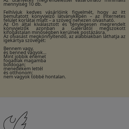
mennyiség 10 db.
Felhívjuk kedves vásárlóink figyelmét, hogy az itt
bemutatott könyvjelző látványképén – az internetes
felület korlátai miatt – a szöveg nehezen olvasható.
Az Ön által kiválasztott és ténylegesen megrendelt
könyvjelzők azonban a Galériától megszokott
kifogástalan minőségben kerülnek postázásra.
Az olvasást megkönnyítendő, az alábbiakban láthatja az
igekártya szövegét:
Bennem vagy,
és benned vagyok...
Mint jobbik énemet
fogadlak magamba
boldogan;
menedékem lettél
és otthonom;
nem vagyok többé hontalan.