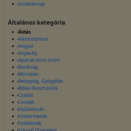
Születésnap
Általános kategória
Áldás
Alkoholizmus
Angyal
Anyaság
Apának lenni öröm
Barátság
Bérmálás
Betegség, Gyógyítás
Biblia illusztrációk
Család
Csodák
Elsőáldozás
Embermesék
Emblémák
Esküvő (Szerelem,