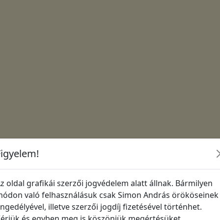
Figyelem!
z oldal grafikái szerzői jogvédelem alatt állnak. Bármilyen
ódon való felhasználásuk csak Simon András örököseinek
ngedélyével, illetve szerzői jogdíj fizetésével történhet.
érjük és egyben meg is köszönjük megértésüket,