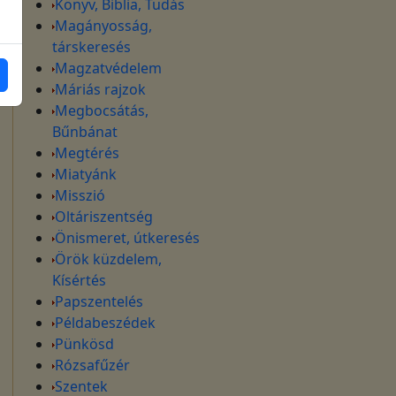
Könyv, Biblia, Tudás
Magányosság,
társkeresés
Magzatvédelem
Máriás rajzok
Megbocsátás,
Bűnbánat
Megtérés
Miatyánk
Misszió
Oltáriszentség
Önismeret, útkeresés
Örök küzdelem,
Kísértés
Papszentelés
Példabeszédek
Pünkösd
Rózsafűzér
Szentek