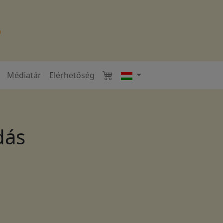
Médiatár
Elérhetőség
dás