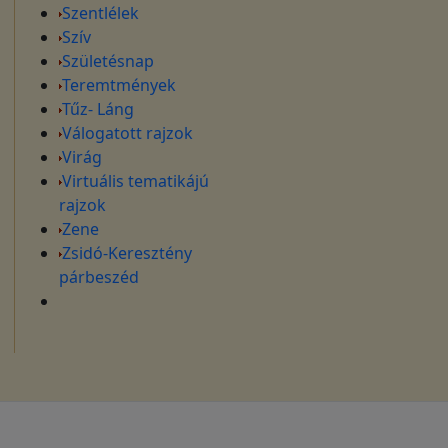
Szentlélek
Szív
Születésnap
Teremtmények
Tűz- Láng
Válogatott rajzok
Virág
Virtuális tematikájú
rajzok
Zene
Zsidó-Keresztény
párbeszéd