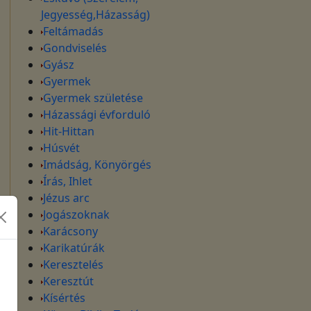
Jegyesség,Házasság)
Feltámadás
Gondviselés
Gyász
Gyermek
Gyermek születése
Házassági évforduló
Hit-Hittan
Húsvét
Imádság, Könyörgés
Írás, Ihlet
Jézus arc
Jogászoknak
Karácsony
Karikatúrák
Keresztelés
Keresztút
Kísértés