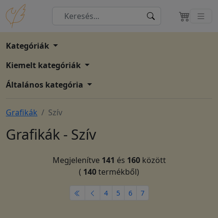
Kategóriák
Kiemelt kategóriák
Általános kategória
Grafikák
Szív
Grafikák - Szív
Megjelenítve
141
és
160
között
(
140
termékből)
4
5
6
7