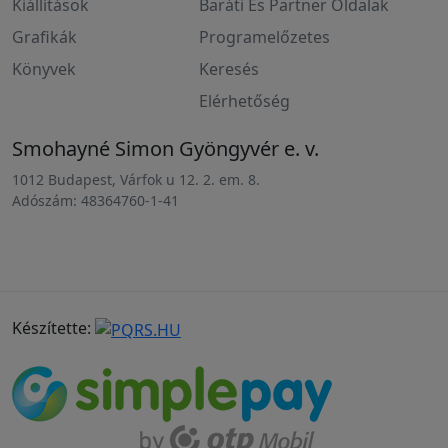
Kiállítások
Baráti És Partner Oldalak
Grafikák
Programelőzetes
Könyvek
Keresés
Elérhetőség
Smohayné Simon Gyöngyvér e. v.
1012 Budapest, Várfok u 12. 2. em. 8.
Adószám: 48364760-1-41
Készítette: