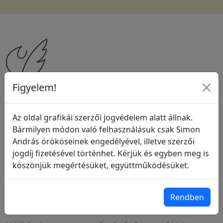
Figyelem!
2006-2026 ©
Simon Galéria
Minden jog fenntartva!
Az oldal grafikái szerzői jogvédelem alatt állnak.
impresszum
|
jognyilatkozat
Bármilyen módon való felhasználásuk csak Simon
András örököseinek engedélyével, illetve szerzői
jogdíj fizetésével történhet. Kérjük és egyben meg is
Menüpontok
Hasznos információk
köszönjük megértésüket, együttműködésüket.
Főoldal
Sitemap
Életrajz
Aktuális Információk
Rendben
Méltatás
Felhasználási Lehetőségek