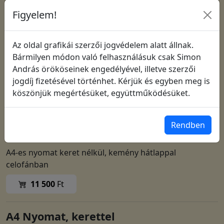
Figyelem!
Az oldal grafikái szerzői jogvédelem alatt állnak.
Bármilyen módon való felhasználásuk csak Simon
András örököseinek engedélyével, illetve szerzői
jogdíj fizetésével történhet. Kérjük és egyben meg is
köszönjük megértésüket, együttműködésüket.
Cikkszám: 1952
Rendben
A4 Nyomat, keret nélkül
A4-es nyomat keret nélkül, kemény hátlappal
celofánban
11 500
Ft
A4 Nyomat, kerettel