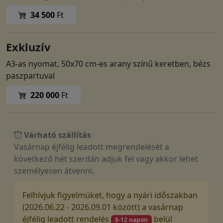
34 500
Ft
Exkluzív
A3-as nyomat, 50x70 cm-es arany színű keretben, bézs
paszpartuval
220 000
Ft
Várható szállítás
Vasárnap éjfélig leadott megrendelését a
következő hét szerdán adjuk fel vagy akkor lehet
személyesen átvenni.
Felhívjuk figyelmüket, hogy a nyári időszakban
(2026.06.22 - 2026.09.01 között) a vasárnap
éjfélig leadott rendelés
belül
8-12 napon