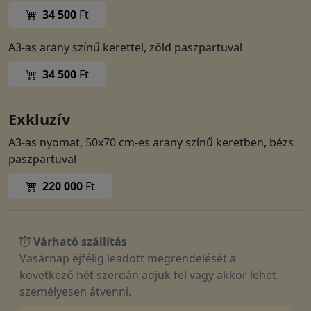
34 500
Ft
A3-as arany színű kerettel, zöld paszpartuval
34 500
Ft
Exkluzív
A3-as nyomat, 50x70 cm-es arany színű keretben, bézs
paszpartuval
220 000
Ft
Várható szállítás
Vasárnap éjfélig leadott megrendelését a
következő hét szerdán adjuk fel vagy akkor lehet
személyesen átvenni.