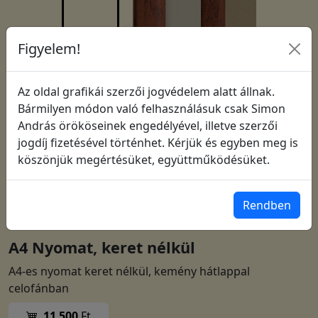
Figyelem!
Az oldal grafikái szerzői jogvédelem alatt állnak.
Bármilyen módon való felhasználásuk csak Simon
András örököseinek engedélyével, illetve szerzői
jogdíj fizetésével történhet. Kérjük és egyben meg is
Leírás:
köszönjük megértésüket, együttműködésüket.
Életed virágszál, amelytől szebb lett a világ!
Rendben
Cikkszám: 1989
A4 Nyomat, keret nélkül
A4-es nyomat keret nélkül, kemény hátlappal
celofánban
11 500
Ft