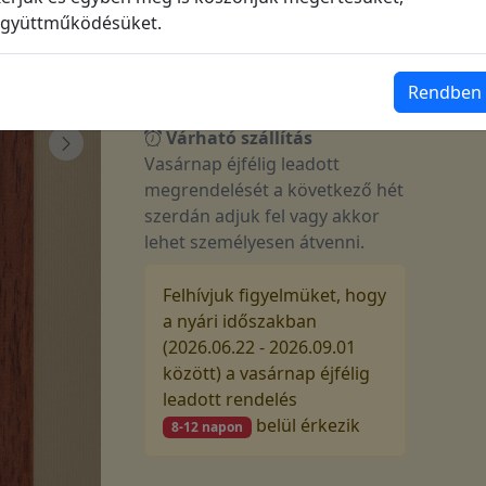
színű keretben, bézs paszpartuval
gyüttműködésüket.
220 000
Ft
Rendben
Várható szállítás
Vasárnap éjfélig leadott
megrendelését a következő hét
szerdán adjuk fel vagy akkor
lehet személyesen átvenni.
Felhívjuk figyelmüket, hogy
a nyári időszakban
(2026.06.22 - 2026.09.01
között) a vasárnap éjfélig
leadott rendelés
belül érkezik
8-12 napon