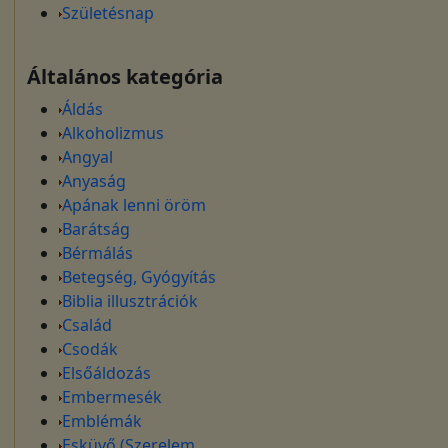
Születésnap
Általános kategória
Áldás
Alkoholizmus
Angyal
Anyaság
Apának lenni öröm
Barátság
Bérmálás
Betegség, Gyógyítás
Biblia illusztrációk
Család
Csodák
Elsőáldozás
Embermesék
Emblémák
Esküvő (Szerelem,