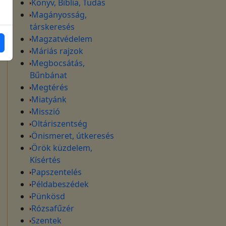
Könyv, Biblia, Tudás
Magányosság,
társkeresés
Magzatvédelem
Máriás rajzok
Megbocsátás,
Bűnbánat
Megtérés
Miatyánk
Misszió
Oltáriszentség
Önismeret, útkeresés
Örök küzdelem,
Kísértés
Papszentelés
Példabeszédek
Pünkösd
Rózsafűzér
Szentek