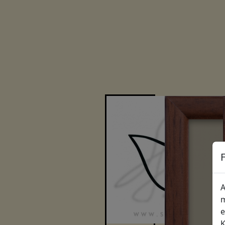
A
m
e
K