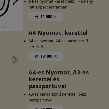
A4-es nyomat keret nélkül, kemény
hátlappal celofánban
11 500
Ft
A4 Nyomat, kerettel
A4-es nyomat, A4-es barna színű
kerettel
18 400
Ft
A4-es Nyomat, A3-as
kerettel és
paszpartuval
A3-as barna színű kerettel, bézs
paszpartuval