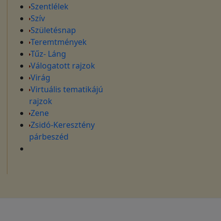
Szentlélek
Szív
Születésnap
Teremtmények
Tűz- Láng
Válogatott rajzok
Virág
Virtuális tematikájú
rajzok
Zene
Zsidó-Keresztény
párbeszéd