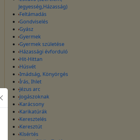
Jegyesség,Házasság)
Feltámadás
Gondviselés
Gyász
Gyermek
Gyermek születése
Házassági évforduló
Hit-Hittan
Húsvét
Imádság, Könyörgés
Írás, Ihlet
Jézus arc
Jogászoknak
Karácsony
Karikatúrák
Keresztelés
Keresztút
Kísértés