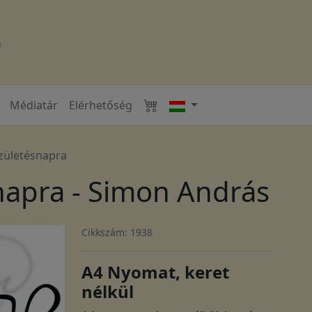
Médiatár
Elérhetőség
Születésnapra
napra - Simon András
Cikkszám: 1938
A4 Nyomat, keret
nélkül