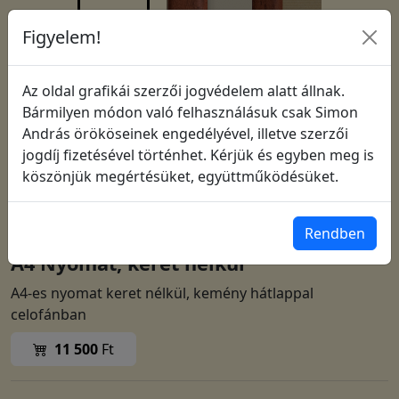
Figyelem!
Az oldal grafikái szerzői jogvédelem alatt állnak.
Bármilyen módon való felhasználásuk csak Simon
András örököseinek engedélyével, illetve szerzői
jogdíj fizetésével történhet. Kérjük és egyben meg is
köszönjük megértésüket, együttműködésüket.
Cikkszám: 0755
Rendben
A4 Nyomat, keret nélkül
A4-es nyomat keret nélkül, kemény hátlappal
celofánban
11 500
Ft