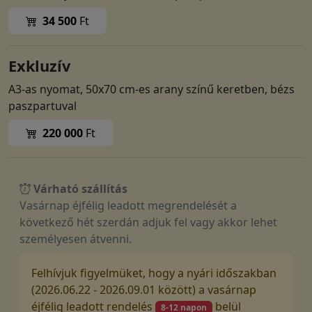
34 500
Ft
Exkluzív
A3-as nyomat, 50x70 cm-es arany színű keretben, bézs
paszpartuval
220 000
Ft
Várható szállítás
Vasárnap éjfélig leadott megrendelését a
következő hét szerdán adjuk fel vagy akkor lehet
személyesen átvenni.
Felhívjuk figyelmüket, hogy a nyári időszakban
(2026.06.22 - 2026.09.01 között) a vasárnap
éjfélig leadott rendelés
belül
8-12 napon