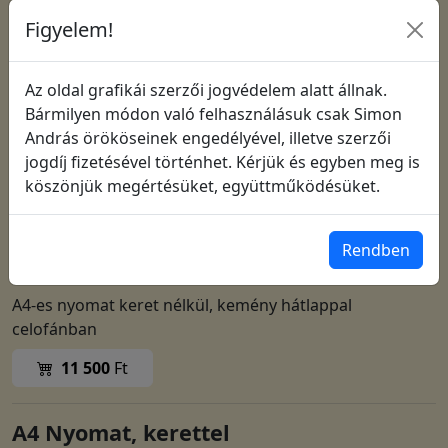
Figyelem!
Az oldal grafikái szerzői jogvédelem alatt állnak.
Bármilyen módon való felhasználásuk csak Simon
András örököseinek engedélyével, illetve szerzői
jogdíj fizetésével történhet. Kérjük és egyben meg is
köszönjük megértésüket, együttműködésüket.
Cikkszám: 2108
Rendben
A4 Nyomat, keret nélkül
A4-es nyomat keret nélkül, kemény hátlappal
celofánban
11 500
Ft
A4 Nyomat, kerettel