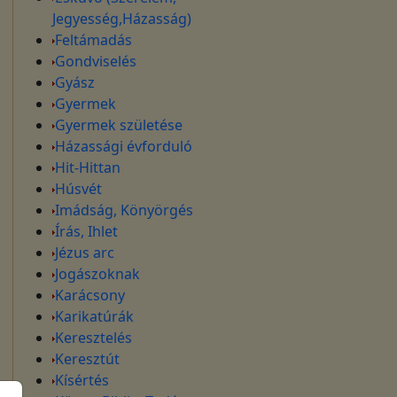
Jegyesség,Házasság)
Feltámadás
Gondviselés
Gyász
Gyermek
Gyermek születése
Házassági évforduló
Hit-Hittan
Húsvét
Imádság, Könyörgés
Írás, Ihlet
Jézus arc
Jogászoknak
Karácsony
Karikatúrák
Keresztelés
Keresztút
Kísértés