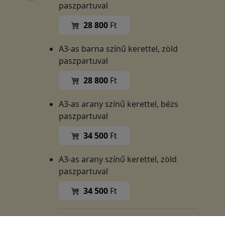
paszpartuval
28 800
Ft
A3-as barna színű kerettel, zöld
paszpartuval
28 800
Ft
A3-as arany színű kerettel, bézs
paszpartuval
34 500
Ft
A3-as arany színű kerettel, zöld
paszpartuval
34 500
Ft
Exkluzív