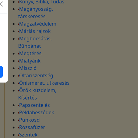
Könyv, Biblia, Tudás
Magányosság,
társkeresés
Magzatvédelem
Máriás rajzok
Megbocsátás,
Bűnbánat
Megtérés
Miatyánk
Misszió
Oltáriszentség
Önismeret, útkeresés
Örök küzdelem,
Kísértés
Papszentelés
Példabeszédek
Pünkösd
Rózsafűzér
Szentek