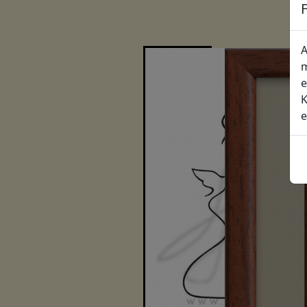
A
m
e
K
e