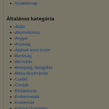
Születésnap
Általános kategória
Áldás
Alkoholizmus
Angyal
Anyaság
Apának lenni öröm
Barátság
Bérmálás
Betegség, Gyógyítás
Biblia illusztrációk
Család
Csodák
Elsőáldozás
Embermesék
Emblémák
Esküvő (Szerelem,