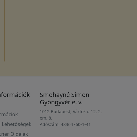
nformációk
Smohayné Simon
Gyöngyvér e. v.
1012 Budapest, Várfok u 12. 2.
ormációk
em. 8.
i Lehetőségek
Adószám: 48364760-1-41
rtner Oldalak