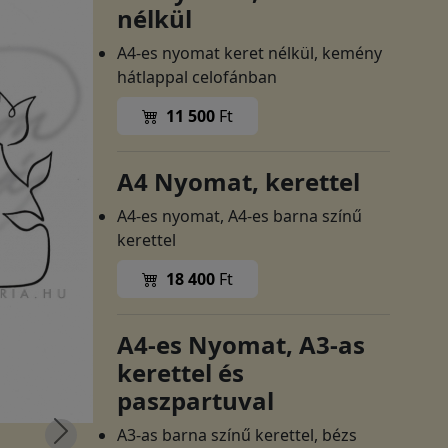
nélkül
A4-es nyomat keret nélkül, kemény
hátlappal celofánban
11 500
Ft
A4 Nyomat, kerettel
A4-es nyomat, A4-es barna színű
kerettel
18 400
Ft
A4-es Nyomat, A3-as
kerettel és
paszpartuval
A3-as barna színű kerettel, bézs