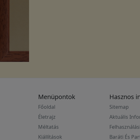
Menüpontok
Hasznos i
Főoldal
Sitemap
Életrajz
Aktuális Inf
Méltatás
Felhasználás
Kiállítások
Baráti És Pa