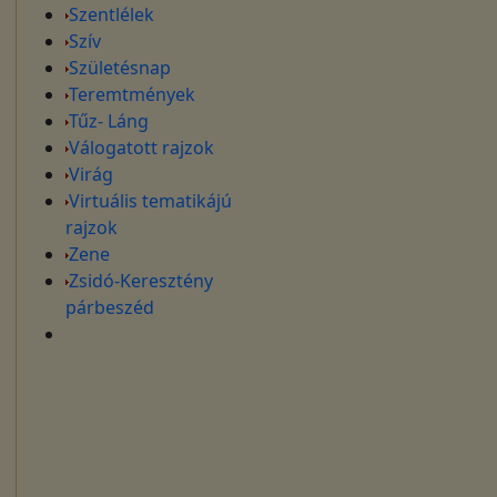
Szentlélek
Szív
Születésnap
Teremtmények
Tűz- Láng
Válogatott rajzok
Virág
Virtuális tematikájú
rajzok
Zene
Zsidó-Keresztény
párbeszéd