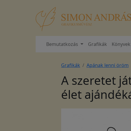
Bemutatkozás
Grafikák
Könyvek
Grafikák
Apának lenni öröm
A szeretet j
élet ajándék