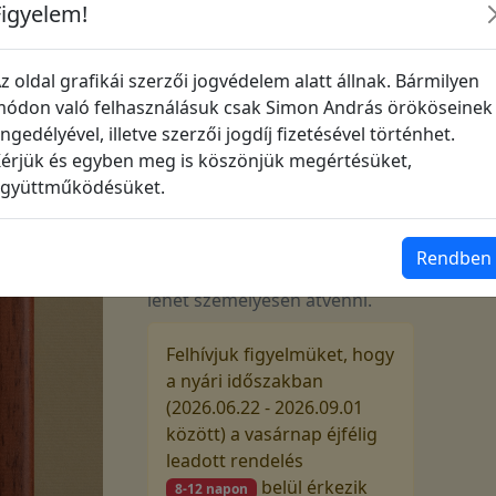
Figyelem!
A3-as nyomat, 50x70 cm-es arany
színű keretben, bézs paszpartuval
z oldal grafikái szerzői jogvédelem alatt állnak. Bármilyen
220 000
Ft
ódon való felhasználásuk csak Simon András örököseinek
ngedélyével, illetve szerzői jogdíj fizetésével történhet.
érjük és egyben meg is köszönjük megértésüket,
gyüttműködésüket.
Várható szállítás
Vasárnap éjfélig leadott
megrendelését a következő hét
Rendben
szerdán adjuk fel vagy akkor
lehet személyesen átvenni.
Felhívjuk figyelmüket, hogy
a nyári időszakban
(2026.06.22 - 2026.09.01
között) a vasárnap éjfélig
leadott rendelés
belül érkezik
8-12 napon