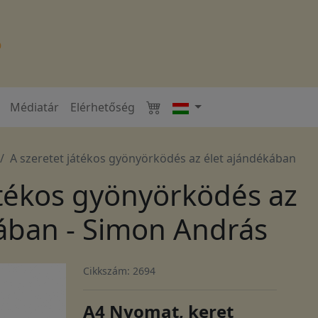
Médiatár
Elérhetőség
A szeretet játékos gyönyörködés az élet ajándékában
átékos gyönyörködés az
ában - Simon András
Cikkszám: 2694
A4 Nyomat, keret