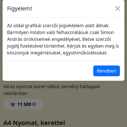
Figyelem!
Az oldal grafikái szerzői jogvédelem alatt állnak.
Bármilyen módon való felhasználásuk csak Simon
András örököseinek engedélyével, illetve szerzői
jogdíj fizetésével történhet. Kérjük és egyben meg is
köszönjük megértésüket, együttműködésüket.
Cikkszám: 1774
Rendben
A4 Nyomat, keret nélkül
A4-es nyomat keret nélkül, kemény hátlappal
celofánban
11 500
Ft
A4 Nyomat, kerettel