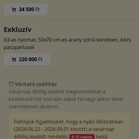
34 500
Ft
Exkluzív
A3-as nyomat, 50x70 cm-es arany színű keretben, bézs
paszpartuval
220 000
Ft
Várható szállítás
Vasárnap éjfélig leadott megrendelését a
következő hét szerdán adjuk fel vagy akkor lehet
személyesen átvenni.
Felhívjuk figyelmüket, hogy a nyári időszakban
(2026.06.22 - 2026.09.01 között) a vasárnap
éjfélig leadott rendelés
belül
8-12 napon