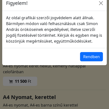
Figyelem!
Az oldal grafikái szerzői jogvédelem alatt állnak.
Bármilyen módon való felhasználásuk csak Simon
András örököseinek engedélyével, illetve szerzői
jogdíj fizetésével történhet. Kérjük és egyben meg is
köszönjük megértésüket, együttműködésüket.
Cikkszám: 1902
Rendben
A4 Nyomat, keret nélkül
A4-es nyomat keret nélkül, kemény hátlappal
celofánban
11 500
Ft
A4 Nyomat, kerettel
A4-es nyomat, A4-es barna színű kerettel