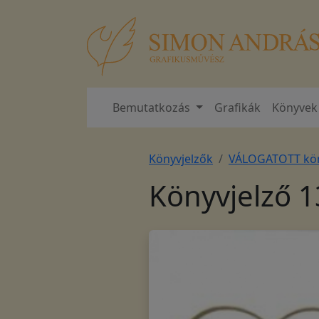
Bemutatkozás
Grafikák
Könyvek
Könyvjelzők
VÁLOGATOTT kön
Könyvjelző 1