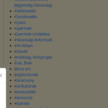
Jegyesség,Házasság)
Feltámadás
Gondviselés
Gyász
Gyermek
Gyermek születése
Házassági évforduló
Hit-Hittan
Húsvét
Imádság, Könyörgés
Írás, Ihlet
Jézus arc
Jogászoknak
Karácsony
Karikatúrák
Keresztelés
Keresztút
Kísértés