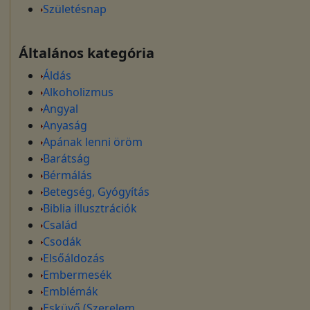
Születésnap
Általános kategória
Áldás
Alkoholizmus
Angyal
Anyaság
Apának lenni öröm
Barátság
Bérmálás
Betegség, Gyógyítás
Biblia illusztrációk
Család
Csodák
Elsőáldozás
Embermesék
Emblémák
Esküvő (Szerelem,