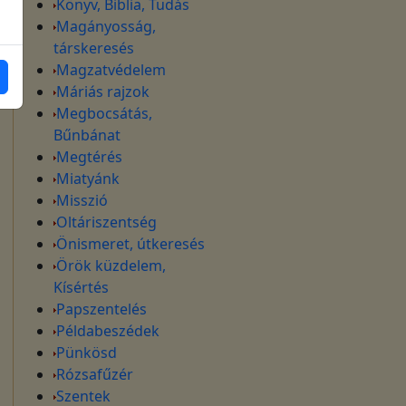
Könyv, Biblia, Tudás
Magányosság,
társkeresés
Magzatvédelem
Máriás rajzok
Megbocsátás,
Bűnbánat
Megtérés
Miatyánk
Misszió
Oltáriszentség
Önismeret, útkeresés
Örök küzdelem,
Kísértés
Papszentelés
Példabeszédek
Pünkösd
Rózsafűzér
Szentek