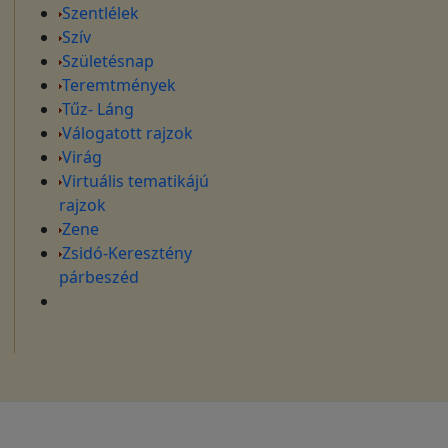
Szentlélek
Szív
Születésnap
Teremtmények
Tűz- Láng
Válogatott rajzok
Virág
Virtuális tematikájú
rajzok
Zene
Zsidó-Keresztény
párbeszéd