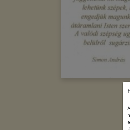
A
m
e
K