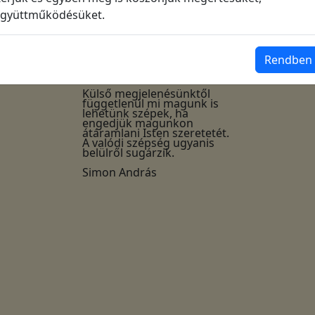
minőségben kerülnek postázásra.
gyüttműködésüket.
Az olvasást megkönnyítendő, az
alábbiakban láthatja az igekártya
szövegét:
A szépség Isten Lelkének
Rendben
megszentelő kisugárzása
a teremtett világra.
Külső megjelenésünktől
függetlenül mi magunk is
lehetünk szépek, ha
engedjük magunkon
átáramlani Isten szeretetét.
A valódi szépség ugyanis
belülről sugárzik.
Simon András