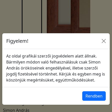
Figyelem!
Leírás:
Lendülj át régi éned korlátain,
Az oldal grafikái szerzői jogvédelem alatt állnak.
s a Lélek által megújulva válj jellé!
Szeress, hogy élj,
Bármilyen módon való felhasználásuk csak Simon
élj, hogy szerethessenek!
András örököseinek engedélyével, illetve szerzői
_______________________
jogdíj fizetésével történhet. Kérjük és egyben meg is
köszönjük megértésüket, együttműködésüket.
Mindig újra kezdheted!
Kilépve régi önmagadból
nap mint nap megújulhatsz.
Elkezdheted azt az életet,
Rendben
amelyről álmodtál.
Lassan teljesen átlényegülsz
s felnősz igazi önmagadhoz.
Simon András