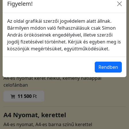
Figyelem!
Az oldal grafikái szerzői jogvédelem alatt állnak.
Bármilyen módon való felhasználásuk csak Simon
András örököseinek engedélyével, illetve szerzői
jogdíj fizetésével történhet. Kérjük és egyben meg is
köszönjük megértésüket, együttműködésüket.
Cikkszám: 1158
Rendben
A4 Nyomat, keret nélkül
A4-es nyomat keret nélkül, kemény hátlappal
celofánban
11 500
Ft
A4 Nyomat, kerettel
A4-es nyomat, A4-es barna színű kerettel