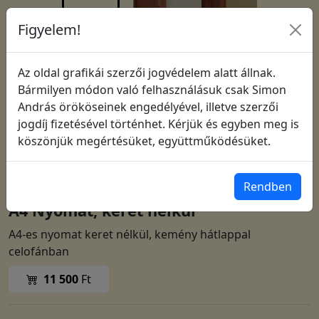
Figyelem!
Az oldal grafikái szerzői jogvédelem alatt állnak.
Bármilyen módon való felhasználásuk csak Simon
András örököseinek engedélyével, illetve szerzői
jogdíj fizetésével történhet. Kérjük és egyben meg is
köszönjük megértésüket, együttműködésüket.
Cikkszám: 0359
Rendben
A4 Nyomat, keret nélkül
A4-es nyomat keret nélkül, kemény hátlappal
celofánban
11 500
Ft