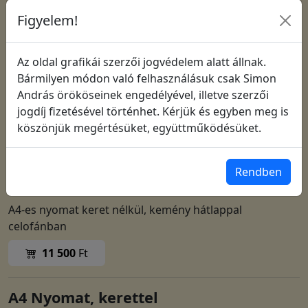
Figyelem!
Az oldal grafikái szerzői jogvédelem alatt állnak.
Bármilyen módon való felhasználásuk csak Simon
András örököseinek engedélyével, illetve szerzői
jogdíj fizetésével történhet. Kérjük és egyben meg is
köszönjük megértésüket, együttműködésüket.
Cikkszám: 0036
Rendben
A4 Nyomat, keret nélkül
A4-es nyomat keret nélkül, kemény hátlappal
celofánban
11 500
Ft
A4 Nyomat, kerettel