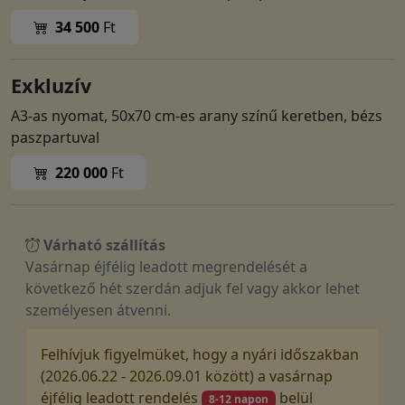
34 500
Ft
Exkluzív
A3-as nyomat, 50x70 cm-es arany színű keretben, bézs
paszpartuval
220 000
Ft
Várható szállítás
Vasárnap éjfélig leadott megrendelését a
következő hét szerdán adjuk fel vagy akkor lehet
személyesen átvenni.
Felhívjuk figyelmüket, hogy a nyári időszakban
(2026.06.22 - 2026.09.01 között) a vasárnap
éjfélig leadott rendelés
belül
8-12 napon