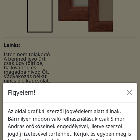
Leírás:
Isten nem tolakodó.
A benned lévő űrt
csak úgy tölti be,
ha kívánod és
magadba hívod Őt.
Vágyakozás nélkül
nincs élő kapcsolat.
Figyelem!
Cikkszám: 1416
A4 Nyomat, keret nélkül
Az oldal grafikái szerzői jogvédelem alatt állnak.
Bármilyen módon való felhasználásuk csak Simon
A4-es nyomat keret nélkül, kemény hátlappal
András örököseinek engedélyével, illetve szerzői
celofánban
jogdíj fizetésével történhet. Kérjük és egyben meg is