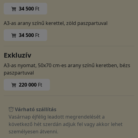
34 500
Ft
A3-as arany színű kerettel, zöld paszpartuval
34 500
Ft
Exkluzív
A3-as nyomat, 50x70 cm-es arany színű keretben, bézs
paszpartuval
220 000
Ft
Várható szállítás
Vasárnap éjfélig leadott megrendelését a
következő hét szerdán adjuk fel vagy akkor lehet
személyesen átvenni.