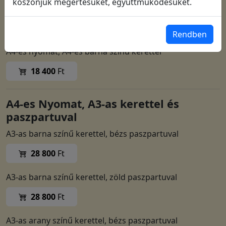
köszönjük megértésüket, együttműködésüket.
11 500
Ft
A4 Nyomat, kerettel
Rendben
A4-es nyomat, A4-es barna színű kerettel
18 400
Ft
A4-es Nyomat, A3-as kerettel és
paszpartuval
A3-as barna színű kerettel, bézs paszpartuval
28 800
Ft
A3-as barna színű kerettel, zöld paszpartuval
28 800
Ft
A3-as arany színű kerettel, bézs paszpartuval