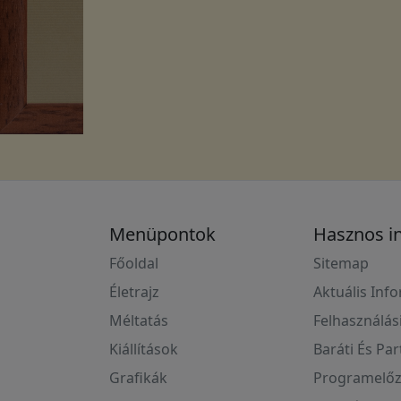
Menüpontok
Hasznos i
Főoldal
Sitemap
Életrajz
Aktuális Inf
Méltatás
Felhasználás
Kiállítások
Baráti És Pa
Grafikák
Programelőz