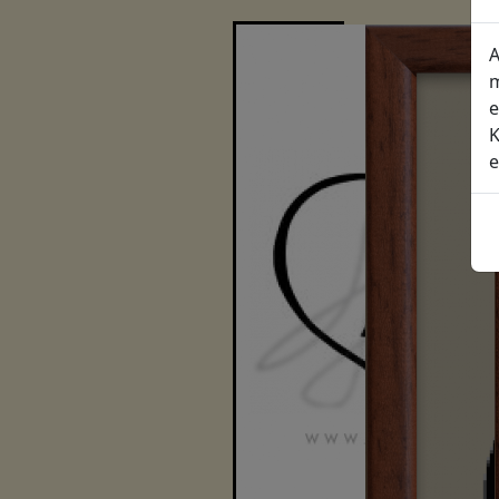
A
m
e
K
e