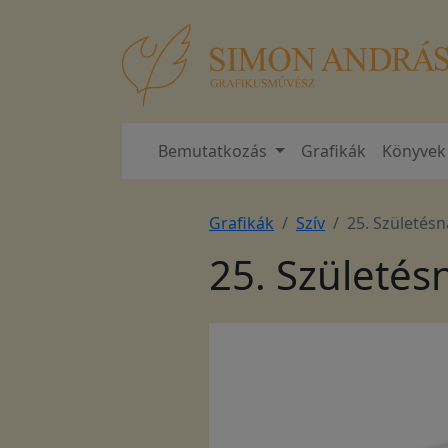
Bemutatkozás
Grafikák
Könyvek
Grafikák
Szív
25. Születés
25. Születés