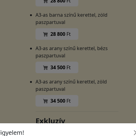
28 800
Ft
A3-as barna színű kerettel, zöld
paszpartuval
28 800
Ft
A3-as arany színű kerettel, bézs
paszpartuval
34 500
Ft
A3-as arany színű kerettel, zöld
paszpartuval
34 500
Ft
Exkluzív
A3-as nyomat, 50x70 cm-es arany
Figyelem!