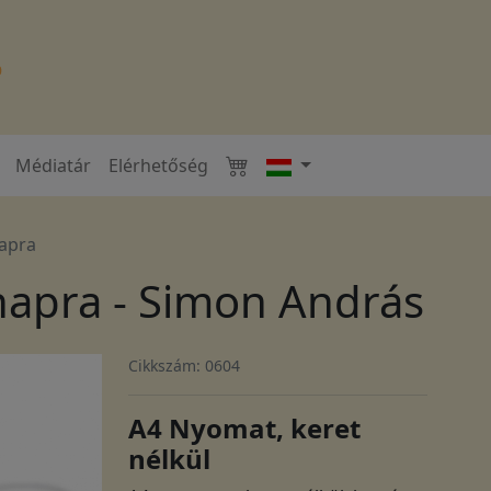
Médiatár
Elérhetőség
napra
napra - Simon András
Cikkszám: 0604
A4 Nyomat, keret
nélkül