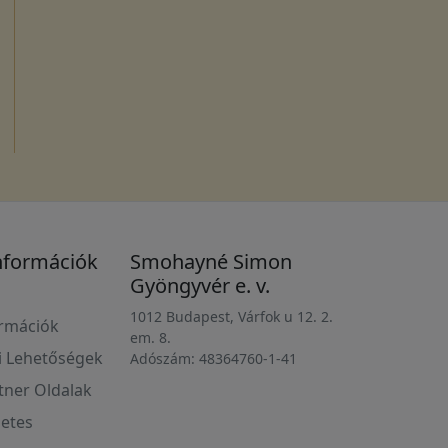
nformációk
Smohayné Simon
Gyöngyvér e. v.
1012 Budapest, Várfok u 12. 2.
ormációk
em. 8.
i Lehetőségek
Adószám: 48364760-1-41
rtner Oldalak
etes