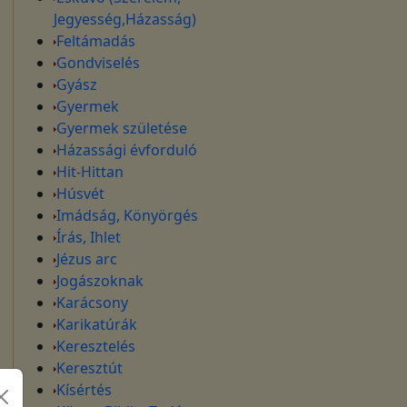
Jegyesség,Házasság)
Feltámadás
Gondviselés
Gyász
Gyermek
Gyermek születése
Házassági évforduló
Hit-Hittan
Húsvét
Imádság, Könyörgés
Írás, Ihlet
Jézus arc
Jogászoknak
Karácsony
Karikatúrák
Keresztelés
Keresztút
Kísértés