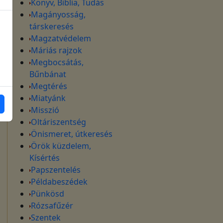
Könyv, Biblia, Tudás
Magányosság,
társkeresés
Magzatvédelem
Máriás rajzok
Megbocsátás,
Bűnbánat
Megtérés
Miatyánk
Misszió
Oltáriszentség
Önismeret, útkeresés
Örök küzdelem,
Kísértés
Papszentelés
Példabeszédek
Pünkösd
Rózsafűzér
Szentek