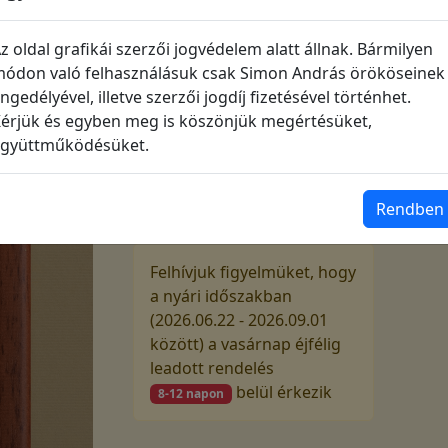
színű keretben, bézs paszpartuval
220 000
Ft
z oldal grafikái szerzői jogvédelem alatt állnak. Bármilyen
ódon való felhasználásuk csak Simon András örököseinek
ngedélyével, illetve szerzői jogdíj fizetésével történhet.
érjük és egyben meg is köszönjük megértésüket,
Várható szállítás
gyüttműködésüket.
Vasárnap éjfélig leadott
megrendelését a következő hét
szerdán adjuk fel vagy akkor
Rendben
lehet személyesen átvenni.
Felhívjuk figyelmüket, hogy
a nyári időszakban
(2026.06.22 - 2026.09.01
között) a vasárnap éjfélig
leadott rendelés
belül érkezik
8-12 napon