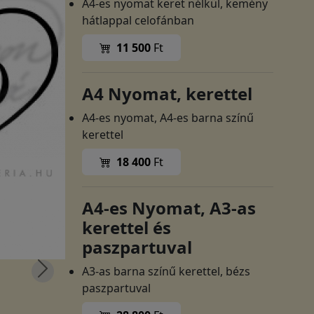
A4-es nyomat keret nélkül, kemény
hátlappal celofánban
11 500
Ft
A4 Nyomat, kerettel
A4-es nyomat, A4-es barna színű
kerettel
18 400
Ft
A4-es Nyomat, A3-as
kerettel és
paszpartuval
A3-as barna színű kerettel, bézs
paszpartuval