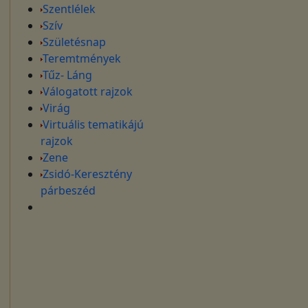
Szentlélek
Szív
Születésnap
Teremtmények
Tűz- Láng
Válogatott rajzok
Virág
Virtuális tematikájú
rajzok
Zene
Zsidó-Keresztény
párbeszéd