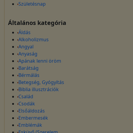
Születésnap
Általános kategória
Áldás
Alkoholizmus
Angyal
Anyaság
Apának lenni öröm
Barátság
Bérmálás
Betegség, Gyógyítás
Biblia illusztrációk
Család
Csodák
Elsőáldozás
Embermesék
Emblémák
Esküvő (Szerelem,