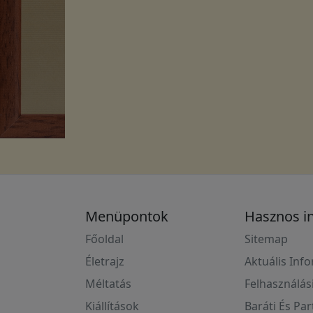
Menüpontok
Hasznos i
Főoldal
Sitemap
Életrajz
Aktuális Inf
Méltatás
Felhasználás
Kiállítások
Baráti És Pa