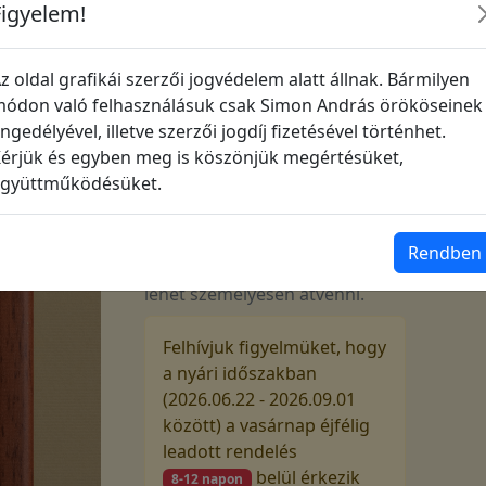
Figyelem!
A3-as nyomat, 50x70 cm-es arany
színű keretben, bézs paszpartuval
z oldal grafikái szerzői jogvédelem alatt állnak. Bármilyen
220 000
Ft
ódon való felhasználásuk csak Simon András örököseinek
ngedélyével, illetve szerzői jogdíj fizetésével történhet.
érjük és egyben meg is köszönjük megértésüket,
gyüttműködésüket.
Várható szállítás
Vasárnap éjfélig leadott
megrendelését a következő hét
Rendben
szerdán adjuk fel vagy akkor
lehet személyesen átvenni.
Felhívjuk figyelmüket, hogy
a nyári időszakban
(2026.06.22 - 2026.09.01
között) a vasárnap éjfélig
leadott rendelés
belül érkezik
8-12 napon