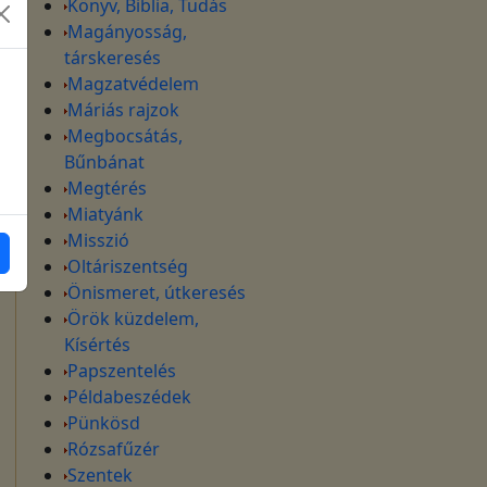
Könyv, Biblia, Tudás
Magányosság,
társkeresés
Magzatvédelem
Máriás rajzok
Megbocsátás,
Bűnbánat
Megtérés
Miatyánk
Misszió
Oltáriszentség
Önismeret, útkeresés
Örök küzdelem,
Kísértés
Papszentelés
Példabeszédek
Pünkösd
Rózsafűzér
Szentek