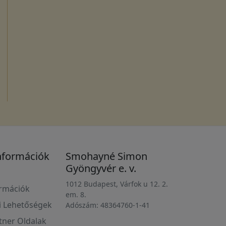
nformációk
Smohayné Simon
Gyöngyvér e. v.
1012 Budapest, Várfok u 12. 2.
ormációk
em. 8.
i Lehetőségek
Adószám: 48364760-1-41
rtner Oldalak