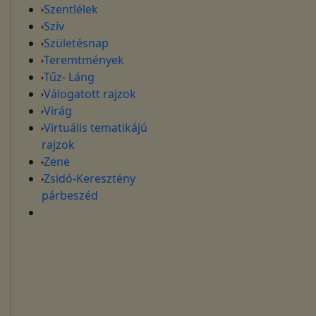
Szentlélek
Szív
Születésnap
Teremtmények
Tűz- Láng
Válogatott rajzok
Virág
Virtuális tematikájú
rajzok
Zene
Zsidó-Keresztény
párbeszéd