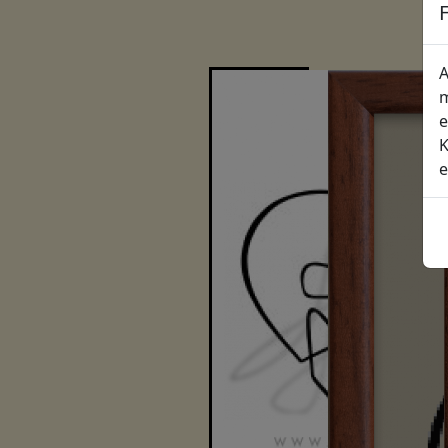
A
m
e
K
e