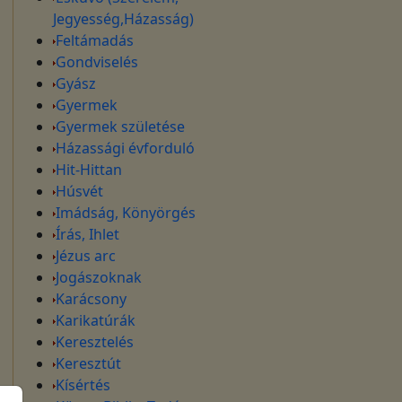
Jegyesség,Házasság)
Feltámadás
Gondviselés
Gyász
Gyermek
Gyermek születése
Házassági évforduló
Hit-Hittan
Húsvét
Imádság, Könyörgés
Írás, Ihlet
Jézus arc
Jogászoknak
Karácsony
Karikatúrák
Keresztelés
Keresztút
Kísértés