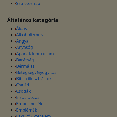
Születésnap
Általános kategória
Áldás
Alkoholizmus
Angyal
Anyaság
Apának lenni öröm
Barátság
Bérmálás
Betegség, Gyógyítás
Biblia illusztrációk
Család
Csodák
Elsőáldozás
Embermesék
Emblémák
Esküvő (Szerelem,