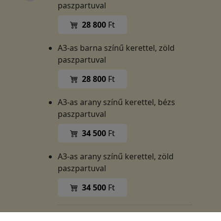
paszpartuval
28 800
Ft
A3-as barna színű kerettel, zöld
paszpartuval
28 800
Ft
A3-as arany színű kerettel, bézs
paszpartuval
34 500
Ft
A3-as arany színű kerettel, zöld
paszpartuval
34 500
Ft
Exkluzív