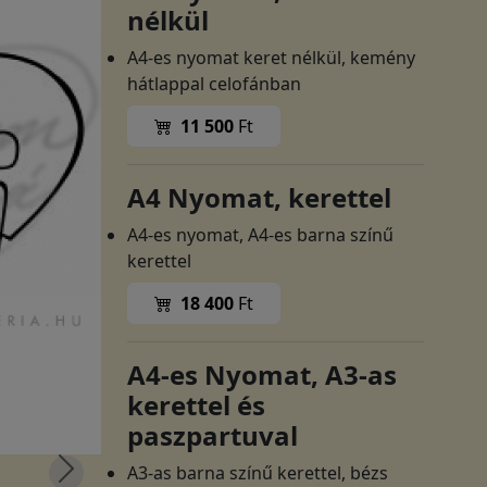
nélkül
A4-es nyomat keret nélkül, kemény
hátlappal celofánban
11 500
Ft
A4 Nyomat, kerettel
A4-es nyomat, A4-es barna színű
kerettel
18 400
Ft
A4-es Nyomat, A3-as
kerettel és
paszpartuval
A3-as barna színű kerettel, bézs