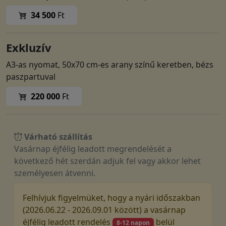
34 500
Ft
Exkluzív
A3-as nyomat, 50x70 cm-es arany színű keretben, bézs
paszpartuval
220 000
Ft
Várható szállítás
Vasárnap éjfélig leadott megrendelését a
következő hét szerdán adjuk fel vagy akkor lehet
személyesen átvenni.
Felhívjuk figyelmüket, hogy a nyári időszakban
(2026.06.22 - 2026.09.01 között) a vasárnap
éjfélig leadott rendelés
belül
8-12 napon