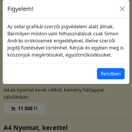
Figyelem!
Az oldal grafikái szerzői jogvédelem alatt állnak.
Bármilyen módon való felhasználásuk csak Simon
András örököseinek engedélyével, illetve szerzői
jogdíj fizetésével történhet. Kérjük és egyben meg is
köszönjük megértésüket, együttműködésüket.
Cikkszám: 1596
Rendben
A4 Nyomat, keret nélkül
A4-es nyomat keret nélkül, kemény hátlappal
celofánban
11 500
Ft
A4 Nyomat, kerettel