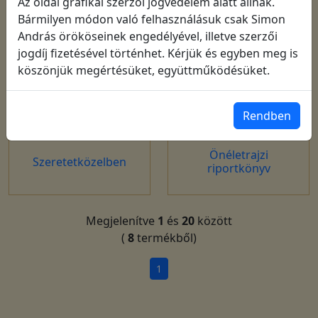
Az oldal grafikái szerzői jogvédelem alatt állnak.
Bármilyen módon való felhasználásuk csak Simon
András örököseinek engedélyével, illetve szerzői
jogdíj fizetésével történhet. Kérjük és egyben meg is
köszönjük megértésüket, együttműködésüket.
Rendben
Önéletrajzi
Szeretetközelben
riportkönyv
Megjelenítve
1
és
20
között
(
8
termékből)
1