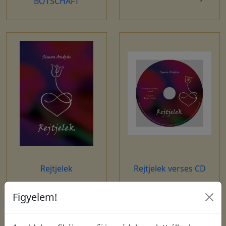
BOTSCHAFT
Rejtjelek
Rejtjelek verses CD
Figyelem!