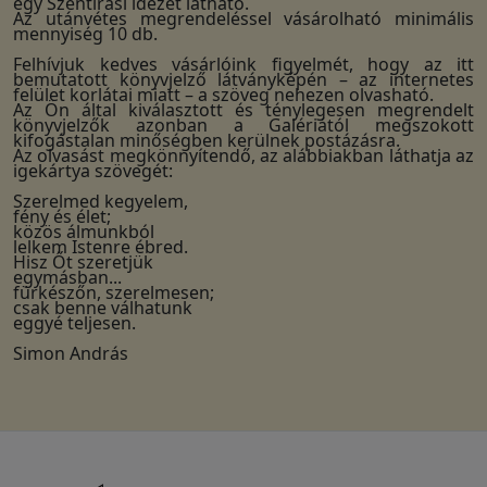
egy Szentírási idézet látható.
Az utánvétes megrendeléssel vásárolható minimális
mennyiség 10 db.
Felhívjuk kedves vásárlóink figyelmét, hogy az itt
bemutatott könyvjelző látványképén – az internetes
felület korlátai miatt – a szöveg nehezen olvasható.
Az Ön által kiválasztott és ténylegesen megrendelt
könyvjelzők azonban a Galériától megszokott
kifogástalan minőségben kerülnek postázásra.
Az olvasást megkönnyítendő, az alábbiakban láthatja az
igekártya szövegét:
Szerelmed kegyelem,
fény és élet;
közös álmunkból
lelkem Istenre ébred.
Hisz Őt szeretjük
egymásban...
fürkészőn, szerelmesen;
csak benne válhatunk
eggyé teljesen.
Simon András