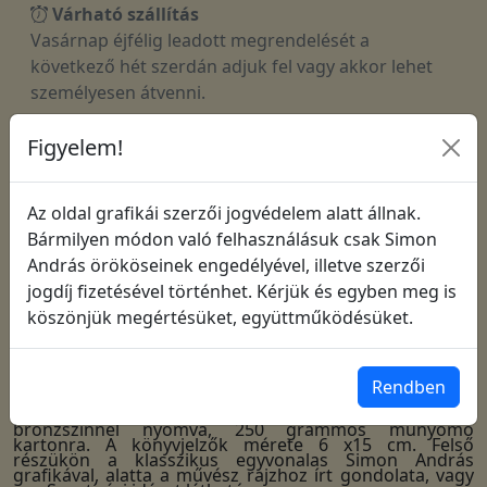
Várható szállítás
Vasárnap éjfélig leadott megrendelését a
következő hét szerdán adjuk fel vagy akkor lehet
személyesen átvenni.
Figyelem!
Felhívjuk figyelmüket, hogy a nyári időszakban
(2026.06.22 - 2026.09.01 között) a vasárnap
éjfélig leadott rendelés
belül
8-12 napon
Az oldal grafikái szerzői jogvédelem alatt állnak.
érkezik
Bármilyen módon való felhasználásuk csak Simon
András örököseinek engedélyével, illetve szerzői
jogdíj fizetésével történhet. Kérjük és egyben meg is
köszönjük megértésüket, együttműködésüket.
Tájékoztató
a megrendelésről
Leírás:
Rendben
Válogatott könyvjelzők (igekártyák) minőségi kivitelben,
bronzszínnel nyomva, 250 grammos műnyomó
kartonra. A könyvjelzők mérete 6 x15 cm. Felső
részükön a klasszikus egyvonalas Simon András
grafikával, alatta a művész rajzhoz írt gondolata, vagy