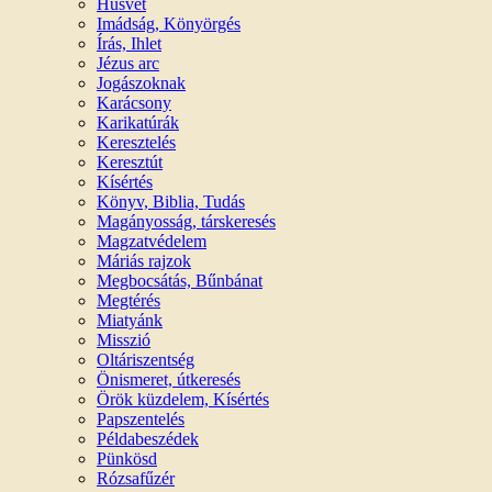
Húsvét
Imádság, Könyörgés
Írás, Ihlet
Jézus arc
Jogászoknak
Karácsony
Karikatúrák
Keresztelés
Keresztút
Kísértés
Könyv, Biblia, Tudás
Magányosság, társkeresés
Magzatvédelem
Máriás rajzok
Megbocsátás, Bűnbánat
Megtérés
Miatyánk
Misszió
Oltáriszentség
Önismeret, útkeresés
Örök küzdelem, Kísértés
Papszentelés
Példabeszédek
Pünkösd
Rózsafűzér