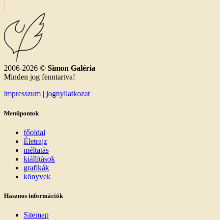
2006-2026 ©
Simon Galéria
Minden jog fenntartva!
impresszum
|
jognyilatkozat
Menüpontok
főoldal
Életrajz
méltatás
kiállítások
grafikák
könyvek
Hasznos információk
Sitemap