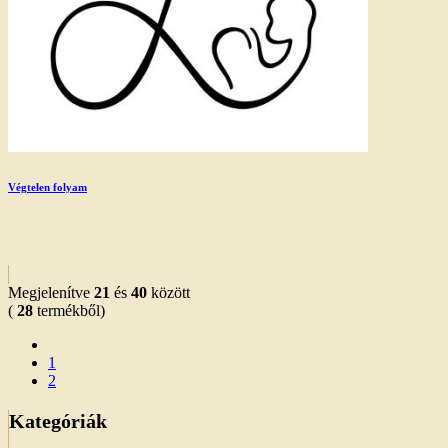
Végtelen folyam
Megjelenítve
21
és
40
között
(
28
termékből)
1
2
Kategóriák