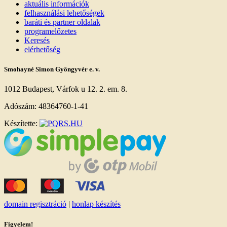
aktuális információk
felhasználási lehetőségek
baráti és partner oldalak
programelőzetes
Keresés
elérhetőség
Smohayné Simon Gyöngyvér e. v.
1012 Budapest, Várfok u 12. 2. em. 8.
Adószám: 48364760-1-41
Készítette:
domain regisztráció
|
honlap készítés
Figyelem!