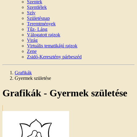
Szentek
Szentlélek
Szív
Születésnap
Teremtmények
Tűz- Láng
Válogatott rajzok
Virág
Virtuális tematikájú rajzok
Zene
Zsidó-Keresztény párbeszéd
Grafikák
Gyermek születése
Grafikák - Gyermek születése