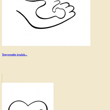
Tenyerembe írtalak...