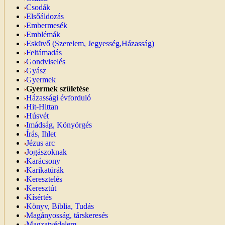
Csodák
Elsőáldozás
Embermesék
Emblémák
Esküvő (Szerelem, Jegyesség,Házasság)
Feltámadás
Gondviselés
Gyász
Gyermek
Gyermek születése
Házassági évforduló
Hit-Hittan
Húsvét
Imádság, Könyörgés
Írás, Ihlet
Jézus arc
Jogászoknak
Karácsony
Karikatúrák
Keresztelés
Keresztút
Kísértés
Könyv, Biblia, Tudás
Magányosság, társkeresés
Magzatvédelem