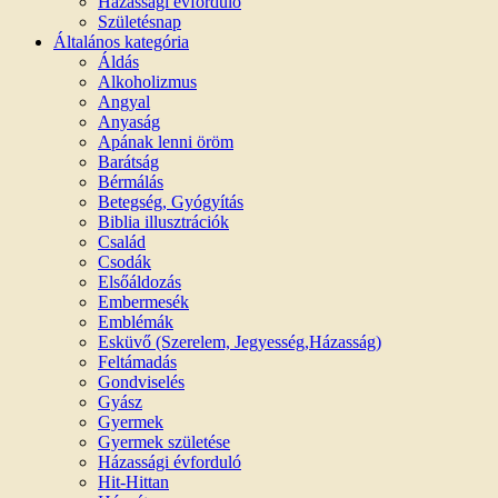
Házassági évforduló
Születésnap
Általános kategória
Áldás
Alkoholizmus
Angyal
Anyaság
Apának lenni öröm
Barátság
Bérmálás
Betegség, Gyógyítás
Biblia illusztrációk
Család
Csodák
Elsőáldozás
Embermesék
Emblémák
Esküvő (Szerelem, Jegyesség,Házasság)
Feltámadás
Gondviselés
Gyász
Gyermek
Gyermek születése
Házassági évforduló
Hit-Hittan