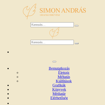
Bemutatkozás
Életrajz
Méltatás
Kiállítások
Grafikák
Könyvek
Médiatár
Elérhetőség