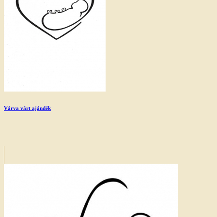
Várva várt ajándék