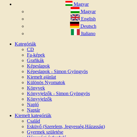
Magyar
Magyar
English
Deutsch
Italiano
Kategóriák
CD
Fa-képek
Grafikák
Képeslapok
Képeslapok - Simon Gyöngyös
Kiemelt ajánlat
Különös Nyomatok
Könyvek
Könyvjelzők - Simon Gyöngyös
Könyvjelzők
Napló
Naptár
Kiemelt kategóriák
Család
Esküvő (Szerelem, Jegyesség,Házasság)
Gyermek születése