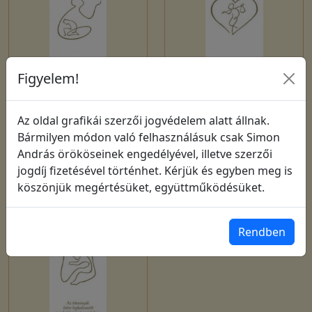
Figyelem!
Az oldal grafikái szerzői jogvédelem alatt állnak.
Bármilyen módon való felhasználásuk csak Simon
András örököseinek engedélyével, illetve szerzői
Könyvjelző 1733
Könyvjelző 1817
jogdíj fizetésével történhet. Kérjük és egyben meg is
köszönjük megértésüket, együttműködésüket.
Rendben