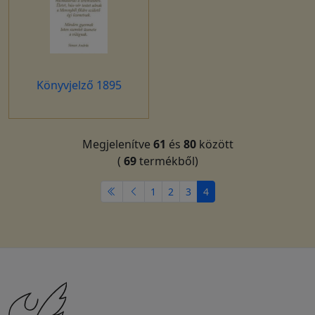
Könyvjelző 1895
Megjelenítve
61
és
80
között
(
69
termékből)
1
2
3
4