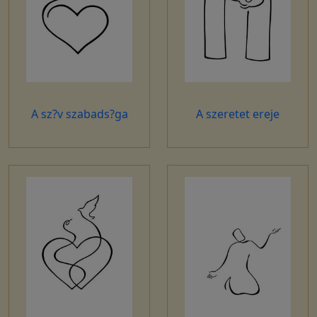
A sz?v szabads?ga
A szeretet ereje