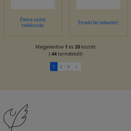
Életre szóló
Emeld fel lelkedet!
találkozás
Megjelenítve
1
és
20
között
(
44
termékből)
1
2
3