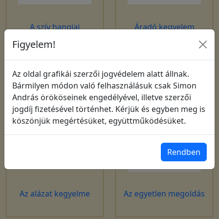
A szív hangjai
Áradó kegyelem
Figyelem!
Az oldal grafikái szerzői jogvédelem alatt állnak.
Bármilyen módon való felhasználásuk csak Simon
András örököseinek engedélyével, illetve szerzői
jogdíj fizetésével történhet. Kérjük és egyben meg is
köszönjük megértésüket, együttműködésüket.
Rendben
Az alázat kegyelme
Az egyetlen megoldás